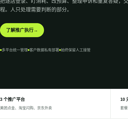
把逐店登录、盯消耗、改预算、整理申诉和重复答疑，
程。人只处理需要判断的部分。
了解推广执行
多平台统一管理
客户数据私有部署
始终保留人工接管
3 个推广平台
10
美团点金、淘宝闪购、京东外卖
套餐最