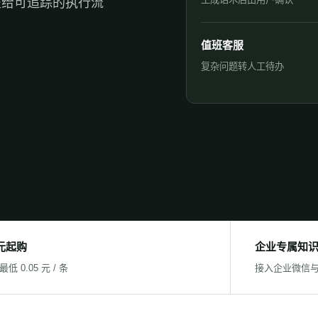
交给可追踪的执行流
值班客服
复杂问题转人工待办
 元起购
企业专属知
低 0.05 元 / 条
接入企业微信