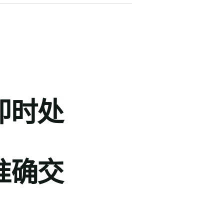
即时处
准确交